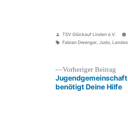
Veröffentlicht
TSV Glückauf Linden e.V.
von
Schlagwörter:
Fabian Dwenger
,
Judo
,
Landes
Vor
Vorheriger Beitrag
Beit
Jugendgemeinschaft
Beitragsnavigation
benötigt Deine Hilfe