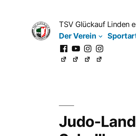
Zum
Inhalt
TSV Glückauf Linden e
springen
Der Verein
Sportar
Facebook
Youtube
Instagram
Instagram
Fußball
Judo-Lande