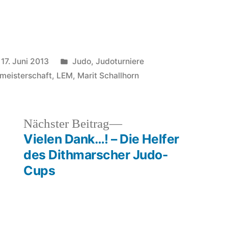
Veröffentlicht
17. Juni 2013
Judo
,
Judoturniere
unter
meisterschaft
,
LEM
,
Marit Schallhorn
heriger
Nächster
Nächster Beitrag
rag:
Beitrag:
Vielen Dank…! – Die Helfer
des Dithmarscher Judo-
Cups