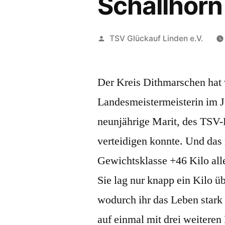
Schallhorn
Veröffentlicht
TSV Glückauf Linden e.V.
von
Der Kreis Dithmarschen hat
Landesmeistermeisterin im J
neunjährige Marit, des TSV-L
verteidigen konnte. Und das 
Gewichtsklasse +46 Kilo all
Sie lag nur knapp ein Kilo ü
wodurch ihr das Leben stark
auf einmal mit drei weiteren 