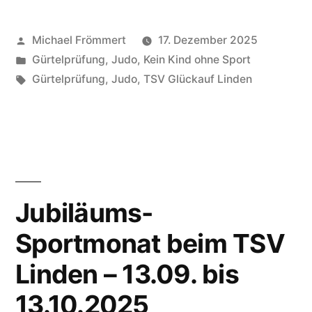
Veröffentlicht
Michael Frömmert
17. Dezember 2025
von
Veröffentlicht
Gürtelprüfung
,
Judo
,
Kein Kind ohne Sport
unter
Schlagwörter:
Gürtelprüfung
,
Judo
,
TSV Glückauf Linden
Jubiläums-
Sportmonat beim TSV
Linden – 13.09. bis
13.10.2025