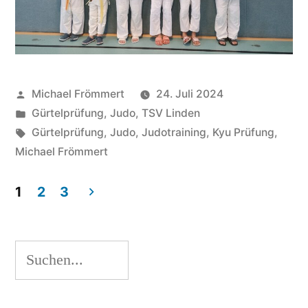
Veröffentlicht
Michael Frömmert
24. Juli 2024
von
Veröffentlicht
Gürtelprüfung
,
Judo
,
TSV Linden
unter
Schlagwörter:
Gürtelprüfung
,
Judo
,
Judotraining
,
Kyu Prüfung
,
Michael Frömmert
1
2
3
Seitennummerierung
der
Suchen
Beiträge