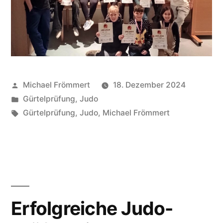
Veröffentlicht
Michael Frömmert
18. Dezember 2024
von
Veröffentlicht
Gürtelprüfung
,
Judo
unter
Schlagwörter:
Gürtelprüfung
,
Judo
,
Michael Frömmert
Erfolgreiche Judo-