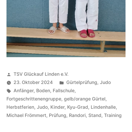
Veröffentlicht
TSV Glückauf Linden e.V.
von
Veröffentlicht
23. Oktober 2024
Gürtelprüfung
,
Judo
Schlagwörter:
unter
Anfänger
,
Boden
,
Fallschule
,
Fortgeschrittenengruppe
,
gelb/orange Gürtel
,
Herbstferien
,
Judo
,
Kinder
,
Kyu-Grad
,
Lindenhalle
,
Michael Frömmert
,
Prüfung
,
Randori
,
Stand
,
Training