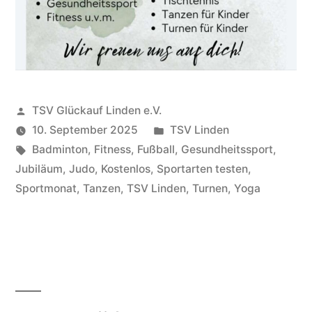
Veröffentlicht
TSV Glückauf Linden e.V.
von
Veröffentlicht
10. September 2025
TSV Linden
Schlagwörter:
unter
Badminton
,
Fitness
,
Fußball
,
Gesundheitssport
,
Jubiläum
,
Judo
,
Kostenlos
,
Sportarten testen
,
Sportmonat
,
Tanzen
,
TSV Linden
,
Turnen
,
Yoga