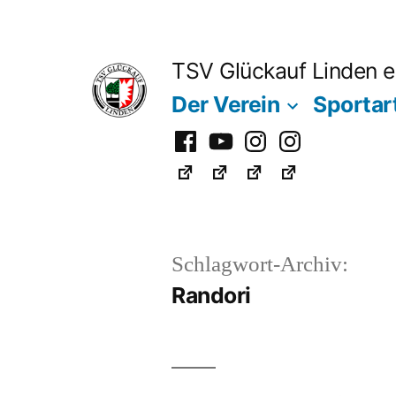
Zum
Inhalt
TSV Glückauf Linden e
springen
Der Verein
Sportar
Facebook
Youtube
Instagram
Instagram
Fußball
Schlagwort-Archiv:
Randori