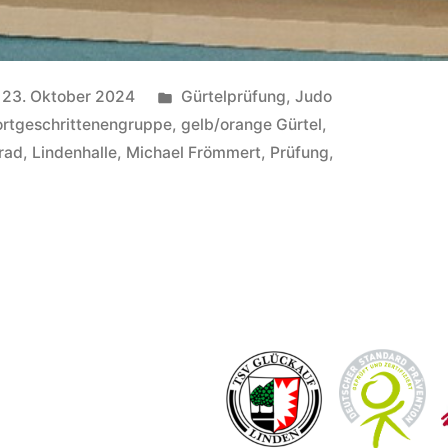
Veröffentlicht
23. Oktober 2024
Gürtelprüfung
,
Judo
unter
ortgeschrittenengruppe
,
gelb/orange Gürtel
,
rad
,
Lindenhalle
,
Michael Frömmert
,
Prüfung
,