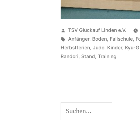
Veröffentlicht
TSV Glückauf Linden e.V.
von
Schlagwörter:
Anfänger
,
Boden
,
Fallschule
,
F
Herbstferien
,
Judo
,
Kinder
,
Kyu-G
Randori
,
Stand
,
Training
Suchen