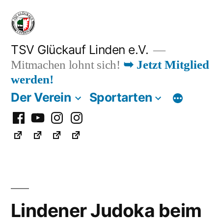
Zum
Inhalt
springen
TSV Glückauf Linden e.V.
Mitmachen lohnt sich!
➥ Jetzt Mitglied
werden!
Der Verein
Sportarten
Facebook
Youtube
Instagram
Instagram
Fußball
Lindener Judoka beim