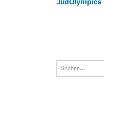
Beit
JudOlympics
Beitragsnavigation
Suchen