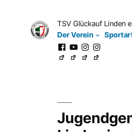
Zum
Inhalt
TSV Glückauf Linden e
springen
Der Verein
Sportar
Facebook
Youtube
Instagram
Instagram
Fußball
Jugendgem