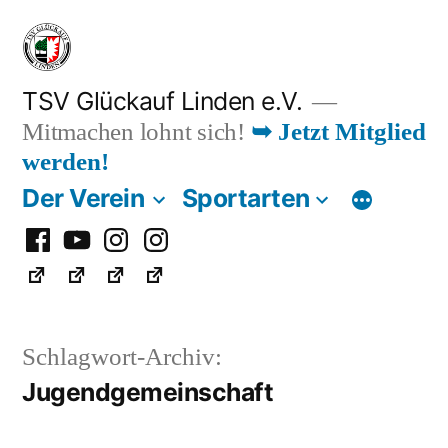
Zum
Inhalt
springen
TSV Glückauf Linden e.V.
Mitmachen lohnt sich!
➥ Jetzt Mitglied
werden!
Der Verein
Sportarten
Facebook
Youtube
Instagram
Instagram
Fußball
Schlagwort-Archiv:
Jugendgemeinschaft