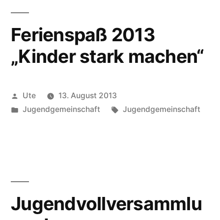
Ferienspaß 2013
„Kinder stark machen“
Veröffentlicht
Ute
13. August 2013
von
Veröffentlicht
Schlagwörter:
Jugendgemeinschaft
Jugendgemeinschaft
unter
Jugendvollversammlu