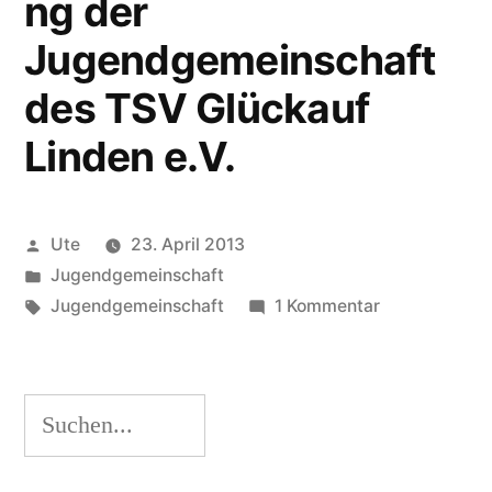
ng der
Jugendgemeinschaft
des TSV Glückauf
Linden e.V.
Veröffentlicht
Ute
23. April 2013
von
Veröffentlicht
Jugendgemeinschaft
unter
Schlagwörter:
zu
Jugendgemeinschaft
1 Kommentar
Jugendvollv
der
Jugendgemei
Suchen
des
TSV
Glückauf