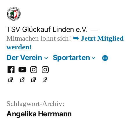
Zum
Inhalt
springen
TSV Glückauf Linden e.V.
Mitmachen lohnt sich!
➥ Jetzt Mitglied
werden!
Der Verein
Sportarten
Facebook
Youtube
Instagram
Instagram
Fußball
Schlagwort-Archiv:
Angelika Herrmann