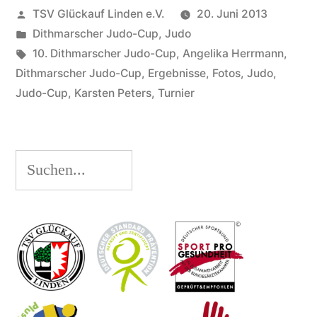
Veröffentlicht
TSV Glückauf Linden e.V.
20. Juni 2013
von
Veröffentlicht
Dithmarscher Judo-Cup
,
Judo
unter
Schlagwörter:
10. Dithmarscher Judo-Cup
,
Angelika Herrmann
,
Dithmarscher Judo-Cup
,
Ergebnisse
,
Fotos
,
Judo
,
Judo-Cup
,
Karsten Peters
,
Turnier
Suchen