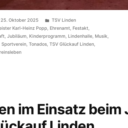
Veröffentlicht
25. Oktober 2025
TSV Linden
unter
ister Karl-Heinz Popp
,
Ehrenamt
,
Festakt
,
ft
,
Jubiläum
,
Kinderprogramm
,
Lindenhalle
,
Musik
,
,
Sportverein
,
Tonados
,
TSV Glückauf Linden
,
reinsleben
ten im Einsatz beim
lückauf Linden