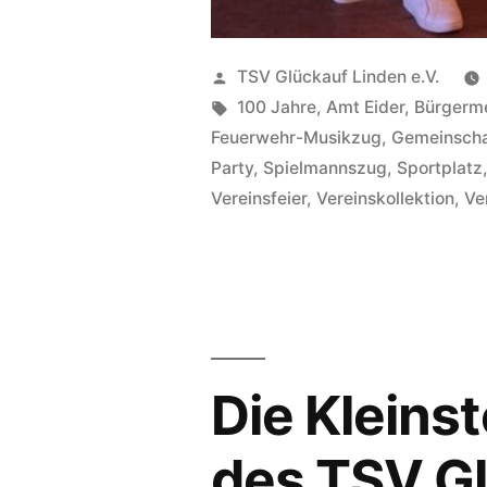
Veröffentlicht
TSV Glückauf Linden e.V.
von
Schlagwörter:
100 Jahre
,
Amt Eider
,
Bürgerme
Feuerwehr-Musikzug
,
Gemeinscha
Party
,
Spielmannszug
,
Sportplatz
Vereinsfeier
,
Vereinskollektion
,
Ve
Die Kleins
des TSV G