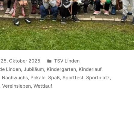
Veröffentlicht
25. Oktober 2025
TSV Linden
unter
de Linden
,
Jubiläum
,
Kindergarten
,
Kinderlauf
,
,
Nachwuchs
,
Pokale
,
Spaß
,
Sportfest
,
Sportplatz
,
,
Vereinsleben
,
Wettlauf