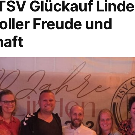
TSV Glückauf Linden
oller Freude und
aft