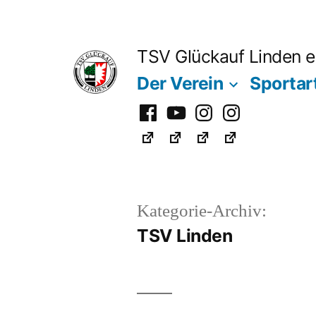
Zum
Inhalt
TSV Glückauf Linden e
springen
Der Verein
Sportar
Facebook
Youtube
Instagram
Instagram
Fußball
Kategorie-Archiv:
TSV Linden