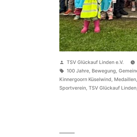
Veröffentlicht
TSV Glückauf Linden e.V.
von
Schlagwörter:
100 Jahre
,
Bewegung
,
Gemein
Kinnergoorn Küselwind
,
Medaillen
Sportverein
,
TSV Glückauf Linden