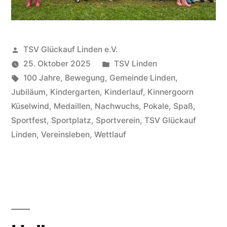
Veröffentlicht
TSV Glückauf Linden e.V.
von
Veröffentlicht
25. Oktober 2025
TSV Linden
Schlagwörter:
unter
100 Jahre
,
Bewegung
,
Gemeinde Linden
,
Jubiläum
,
Kindergarten
,
Kinderlauf
,
Kinnergoorn
Küselwind
,
Medaillen
,
Nachwuchs
,
Pokale
,
Spaß
,
Sportfest
,
Sportplatz
,
Sportverein
,
TSV Glückauf
Linden
,
Vereinsleben
,
Wettlauf