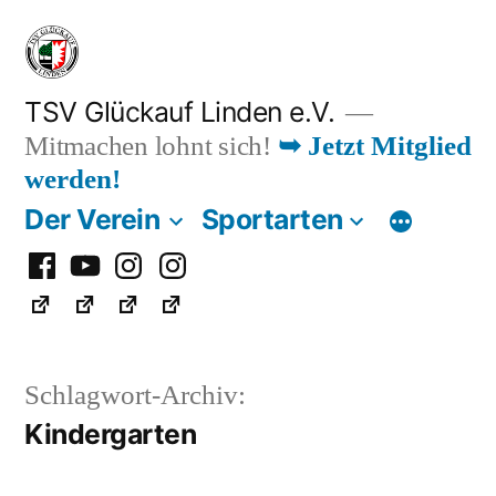
Zum
Inhalt
springen
TSV Glückauf Linden e.V.
Mitmachen lohnt sich!
➥ Jetzt Mitglied
werden!
Der Verein
Sportarten
Facebook
Youtube
Instagram
Instagram
Fußball
Schlagwort-Archiv:
Kindergarten