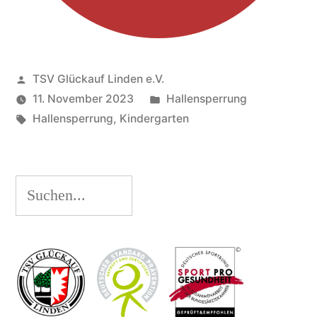
Veröffentlicht
TSV Glückauf Linden e.V.
von
Veröffentlicht
11. November 2023
Hallensperrung
Schlagwörter:
unter
Hallensperrung
,
Kindergarten
Suchen