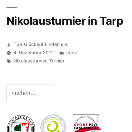
Nikolausturnier in Tarp
Veröffentlicht
TSV Glückauf Linden e.V.
von
Veröffentlicht
4. Dezember 2011
Judo
Schlagwörter:
unter
Nikolausturnier
,
Turnier
Suchen