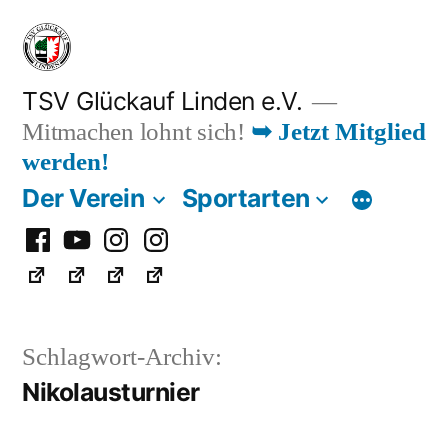
Zum
Inhalt
springen
TSV Glückauf Linden e.V.
Mitmachen lohnt sich!
➥ Jetzt Mitglied
werden!
Der Verein
Sportarten
Facebook
Youtube
Instagram
Instagram
Fußball
Schlagwort-Archiv:
Nikolausturnier