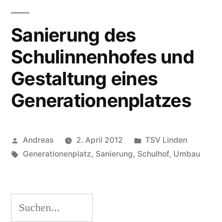
Sanierung des
Schulinnenhofes und
Gestaltung eines
Generationenplatzes
Veröffentlicht
Veröffentlicht
Andreas
2. April 2012
TSV Linden
von
Schlagwörter:
unter
Generationenplatz
,
Sanierung
,
Schulhof
,
Umbau
Suchen