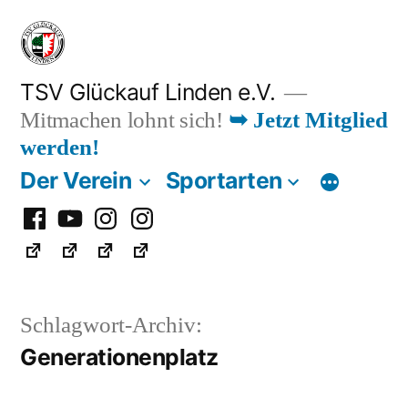
Zum
Inhalt
springen
TSV Glückauf Linden e.V.
Mitmachen lohnt sich!
➥ Jetzt Mitglied
werden!
Der Verein
Sportarten
Facebook
Youtube
Instagram
Instagram
Fußball
Schlagwort-Archiv:
Generationenplatz