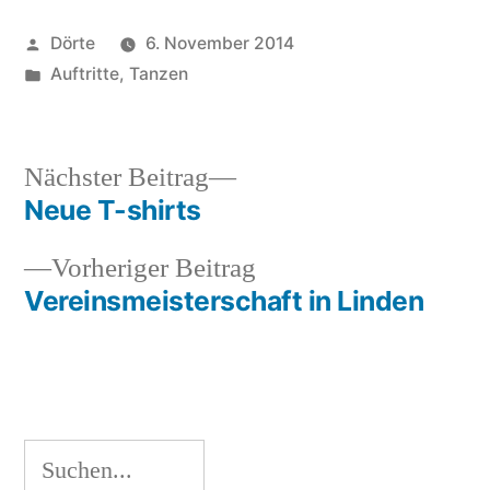
Veröffentlicht
Dörte
6. November 2014
von
Veröffentlicht
Auftritte
,
Tanzen
unter
Nächster
Nächster Beitrag
Beitrag:
Neue T-shirts
Beitragsnavigation
Vorheriger
Vorheriger Beitrag
Beitrag:
Vereinsmeisterschaft in Linden
Suchen