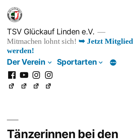
Zum
Inhalt
springen
TSV Glückauf Linden e.V.
Mitmachen lohnt sich!
➥ Jetzt Mitglied
werden!
Der Verein
Sportarten
Facebook
Youtube
Instagram
Instagram
Fußball
Tänzerinnen bei den