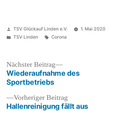
Veröffentlicht
TSV Glückauf Linden e.V.
1. Mai 2020
von
Veröffentlicht
Schlagwörter:
TSV Linden
Corona
unter
Nächster
Nächster Beitrag
Beitrag:
Wiederaufnahme des
Beitragsnavigation
Sportbetriebs
Vorheriger
Vorheriger Beitrag
Beitrag:
Hallenreinigung fällt aus