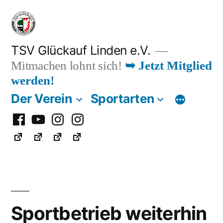
Zum
Inhalt
springen
TSV Glückauf Linden e.V.
Mitmachen lohnt sich!
➥ Jetzt Mitglied
werden!
Der Verein
Sportarten
Facebook
Youtube
Instagram
Instagram
Fußball
Sportbetrieb weiterhin