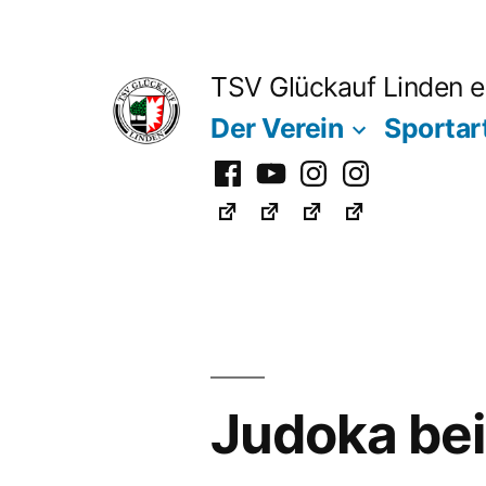
Zum
Inhalt
TSV Glückauf Linden e
springen
Der Verein
Sportar
Facebook
Youtube
Instagram
Instagram
Fußball
Judoka bei