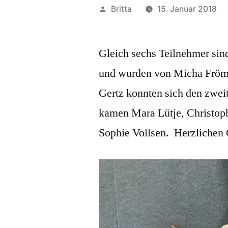
Veröffentlicht
Britta
15. Januar 2018
von
Gleich sechs Teilnehmer sin
und wurden von Micha Frömm
Gertz konnten sich den zweite
kamen Mara Lütje, Christop
Sophie Vollsen. Herzlichen