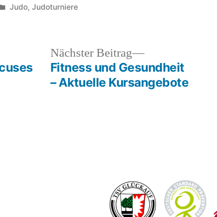
Veröffentlicht
Judo
,
Judoturniere
unter
heriger
Nächster
Nächster Beitrag
rag:
Beitrag:
xcuses
Fitness und Gesundheit
– Aktuelle Kursangebote