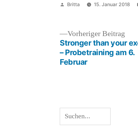
Veröffentlicht
Britta
15. Januar 2018
von
Vor
Vorheriger Beitrag
Beit
Stronger than your e
Beitragsnavigation
– Probetraining am 6.
Februar
Suchen