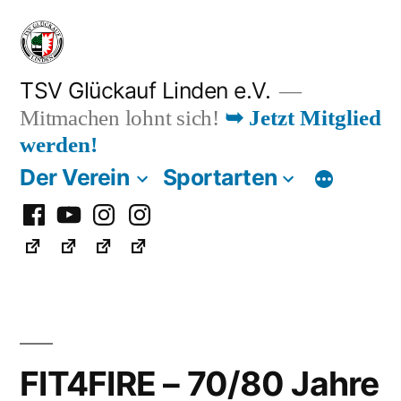
Zum
Inhalt
springen
TSV Glückauf Linden e.V.
Mitmachen lohnt sich!
➥ Jetzt Mitglied
werden!
Der Verein
Sportarten
Facebook
Youtube
Instagram
Instagram
Fußball
FIT4FIRE – 70/80 Jahre