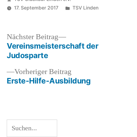
von
Veröffentlicht
17. September 2017
TSV Linden
unter
Nächster
Nächster Beitrag
Beitrag:
Vereinsmeisterschaft der
Beitragsnavigation
Judosparte
Vorheriger
Vorheriger Beitrag
Beitrag:
Erste-Hilfe-Ausbildung
Suchen