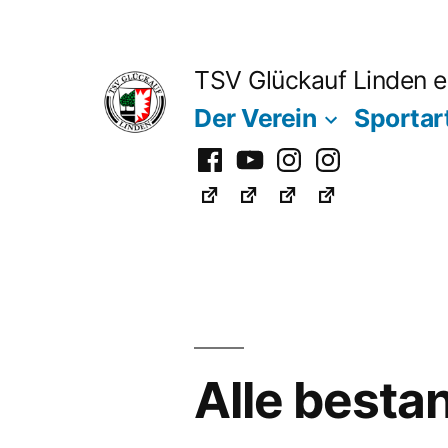
Zum
Inhalt
TSV Glückauf Linden e
springen
Der Verein
Sportar
Facebook
Youtube
Instagram
Instagram
Fußball
Alle besta