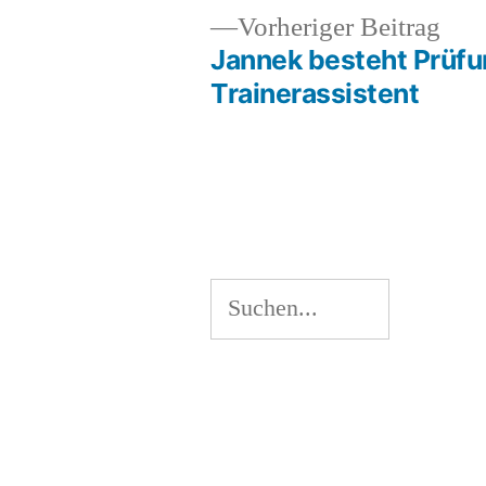
Vor
Vorheriger Beitrag
Beit
Jannek besteht Prüf
Beitragsnavigation
Trainerassistent
Suchen