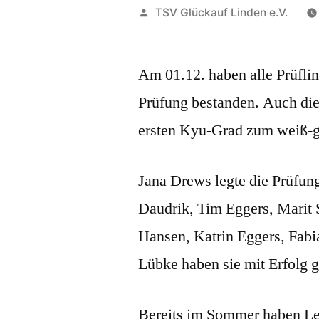
Veröffentlicht
TSV Glückauf Linden e.V.
von
Am 01.12. haben alle Prüfli
Prüfung bestanden. Auch die
ersten Kyu-Grad zum weiß-ge
Jana Drews legte die Prüfun
Daudrik, Tim Eggers, Marit 
Hansen, Katrin Eggers, Fab
Lübke haben sie mit Erfolg g
Bereits im Sommer haben Lei