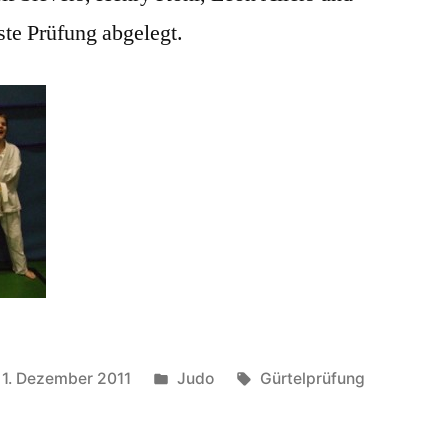
ste Prüfung abgelegt.
Veröffentlicht
Schlagwörter:
1. Dezember 2011
Judo
Gürtelprüfung
unter