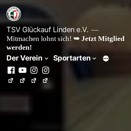
Zum
Inhalt
springen
TSV Glückauf Linden e.V.
Mitmachen lohnt sich!
➥ Jetzt Mitglied
werden!
Der Verein
Sportarten
Facebook
Youtube
Instagram
Instagram
Fußball