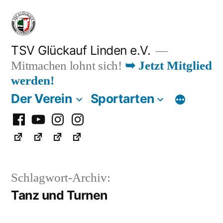
Zum
Inhalt
springen
TSV Glückauf Linden e.V.
Mitmachen lohnt sich!
➥ Jetzt Mitglied
werden!
Der Verein
Sportarten
Facebook
Youtube
Instagram
Instagram
Fußball
Schlagwort-Archiv:
Tanz und Turnen