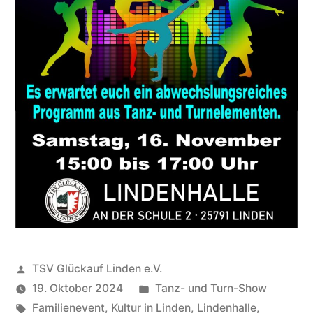
Veröffentlicht
TSV Glückauf Linden e.V.
von
Veröffentlicht
19. Oktober 2024
Tanz- und Turn-Show
Schlagwörter:
unter
Familienevent
,
Kultur in Linden
,
Lindenhalle
,