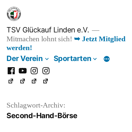
Zum
Inhalt
springen
TSV Glückauf Linden e.V.
Mitmachen lohnt sich!
➥ Jetzt Mitglied
werden!
Der Verein
Sportarten
Facebook
Youtube
Instagram
Instagram
Fußball
Schlagwort-Archiv:
Second-Hand-Börse