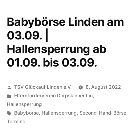
Babybörse Linden am
03.09. |
Hallensperrung ab
01.09. bis 03.09.
Veröffentlicht
TSV Glückauf Linden e.V.
8. August 2022
von
Veröffentlicht
Elternförderverein Dörpskinner Lin
,
unter
Hallensperrung
Schlagwörter:
Babybörse
,
Hallensperrung
,
Second-Hand-Börse
,
Termine