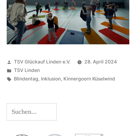
Veröffentlicht
TSV Glückauf Linden e.V.
28. April 2024
von
Veröffentlicht
TSV Linden
unter
Schlagwörter:
Blindentag
,
Inklusion
,
Kinnergoorn Küselwind
Suchen