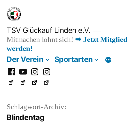
Zum
Inhalt
springen
TSV Glückauf Linden e.V.
Mitmachen lohnt sich!
➥ Jetzt Mitglied
werden!
Der Verein
Sportarten
Facebook
Youtube
Instagram
Instagram
Fußball
Schlagwort-Archiv:
Blindentag