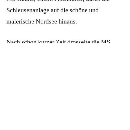
Schleusenanlage auf die schöne und
malerische Nordsee hinaus.
Nach schon kurzer Zeit drosselte die MS
Hauke ihre Geschwindigkeit und das Netz
wurde zu Wasser gelassen. Mit Spannung
erwarteten die Kinder und Erwachsenen beim
Hochziehen des Fischernetzes den Fang aus
dem Wattenmeer. Zwei Crew-Mitglieder
sammelten alle Lebewesen in einem
Wasserbehälter und stellten uns, in zwei