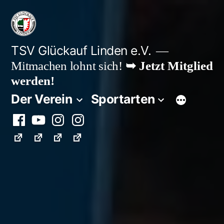
Zum
Inhalt
springen
TSV Glückauf Linden e.V.
Mitmachen lohnt sich!
➥ Jetzt Mitglied
werden!
Der Verein
Sportarten
Facebook
Youtube
Instagram
Instagram
Fußball