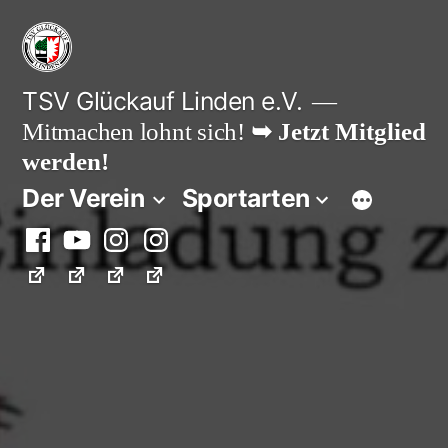
Zum
Inhalt
springen
TSV Glückauf Linden e.V.
Mitmachen lohnt sich!
➥ Jetzt Mitglied
werden!
Der Verein
Sportarten
Facebook
Youtube
Instagram
Instagram
Fußball