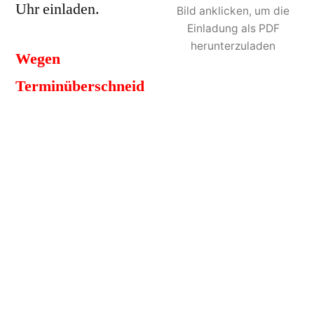
Uhr einladen.
Bild anklicken, um die
Einladung als PDF
herunterzuladen
Wegen
Terminüberschneid
ungen findet die Versammlung im
Jugendraum (Turnhalle) in Linden statt.
Tagesordnung:
1) Begrüßung/ Formalitäten
2) Bericht des Vorstandes
3) Verlesen des Protokolls der JHV 2015
4) Kassenbericht und Bericht der