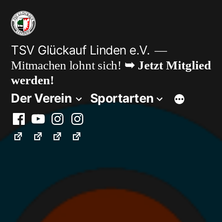
Zum
Inhalt
springen
TSV Glückauf Linden e.V.
Mitmachen lohnt sich!
➥ Jetzt Mitglied
werden!
Der Verein
Sportarten
Facebook
Youtube
Instagram
Instagram
Fußball