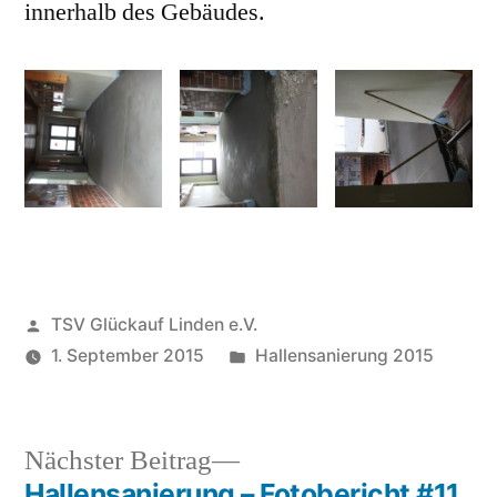
innerhalb des Gebäudes.
Veröffentlicht
TSV Glückauf Linden e.V.
von
Veröffentlicht
1. September 2015
Hallensanierung 2015
unter
Nächster
Nächster Beitrag
Beitrag:
Hallensanierung – Fotobericht #11