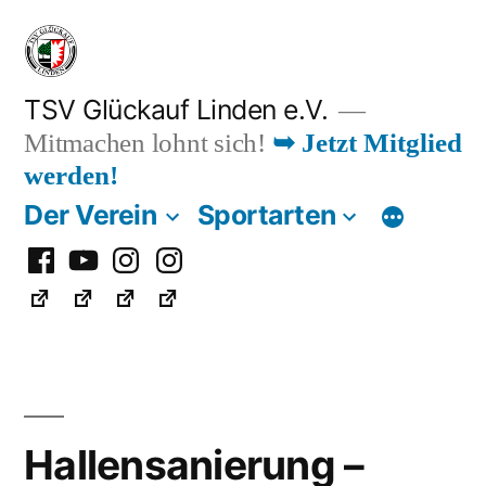
Zum
Inhalt
springen
TSV Glückauf Linden e.V.
Mitmachen lohnt sich!
➥ Jetzt Mitglied
werden!
Der Verein
Sportarten
Facebook
Youtube
Instagram
Instagram
Fußball
Hallensanierung –