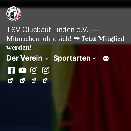
Zum
Inhalt
springen
TSV Glückauf Linden e.V.
Mitmachen lohnt sich!
➥ Jetzt Mitglied
werden!
Der Verein
Sportarten
Facebook
Youtube
Instagram
Instagram
Fußball