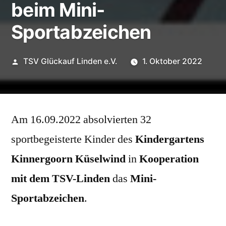
beim Mini-
Sportabzeichen
Veröffentlicht
TSV Glückauf Linden e.V.
1. Oktober 2022
von
Am 16.09.2022 absolvierten 32
sportbegeisterte Kinder des
Kindergartens
Kinnergoorn Küselwind
in
Kooperation
mit dem TSV-Linden
das
Mini-
Sportabzeichen
.