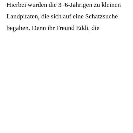
Hierbei wurden die 3–6-Jährigen zu kleinen
Landpiraten, die sich auf eine Schatzsuche
begaben. Denn ihr Freund Eddi, die
Strandkrabbe, hatte eine Schatzkarte
gefunden. Doch so einfach war der Weg zum
Schatz gar nicht, nur wer schnell rannte,
einen Bären verjagte, über Steine durch einen
Bach hüpfte, Felsen auswich und sich
schließlich über eine Hängebrücke wagte,
gelangte schließlich zur Höhle, in der der
uralte Piratenschatz auf die mutigen Piraten
wartete.