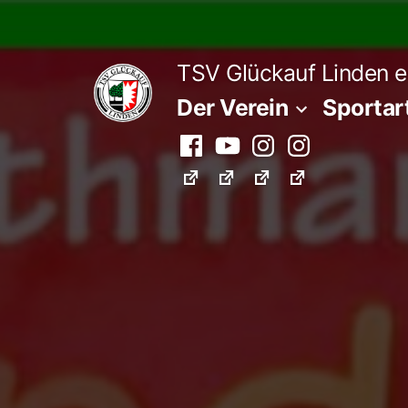
Zum
Inhalt
TSV Glückauf Linden e
springen
Der Verein
Sportar
Facebook
Youtube
Instagram
Instagram
Fußball