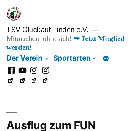
Zum
Inhalt
springen
TSV Glückauf Linden e.V.
Mitmachen lohnt sich!
➥ Jetzt Mitglied
werden!
Der Verein
Sportarten
Facebook
Youtube
Instagram
Instagram
Fußball
Ausflug zum FUN