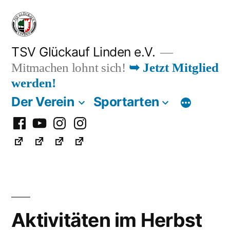
Zum
Inhalt
springen
TSV Glückauf Linden e.V.
Mitmachen lohnt sich!
➥ Jetzt Mitglied
werden!
Der Verein
Sportarten
Facebook
Youtube
Instagram
Instagram
Fußball
Aktivitäten im Herbst