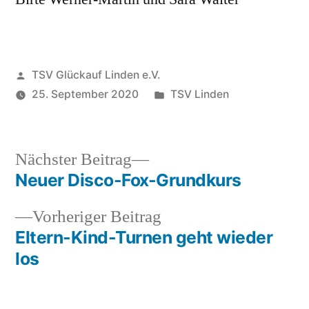
Veröffentlicht
TSV Glückauf Linden e.V.
von
Veröffentlicht
25. September 2020
TSV Linden
unter
Nächster
Nächster Beitrag
Beitrag:
Neuer Disco-Fox-Grundkurs
Beitragsnavigation
Vorheriger
Vorheriger Beitrag
Beitrag:
Eltern-Kind-Turnen geht wieder
los